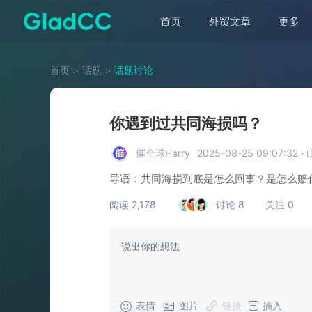
首页
外贸文章
更多
首页
＞
话题
＞
话题讨论
你遇到过共同海损吗？
催全球Harry
2025-08-25 09:07:32
·
导语：共同海损到底是怎么回事？是怎么赔
阅读 2,178
讨论 8
关注 0
表情
图片
链接
插入