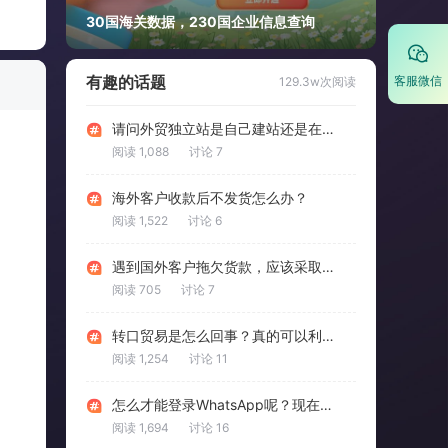
30国海关数据，230国企业信息查询
有趣的话题
客服微信
129.3w次阅读
请问外贸独立站是自己建站还是在一些平台上搭建网站呀？
阅读 1,088
讨论 7
海外客户收款后不发货怎么办？
阅读 1,522
讨论 6
遇到国外客户拖欠货款，应该采取哪些补救措施？
阅读 705
讨论 7
转口贸易是怎么回事？真的可以利用转口贸易规避掉关税吗？
阅读 1,254
讨论 11
怎么才能登录WhatsApp呢？现在WhatsApp问题很多啊。
阅读 1,694
讨论 16