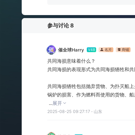
参与讨论 8
催全球Harry
V48
名片
商铺
共同海损意味着什么？

共同海损的表现形式为共同海损牺牲和共
共同海损牺牲包括抛弃货物、为扑灭船上
锅炉的损害、作为燃料而使用的货物、船
 ...
展开
2025-08-25 09:27:17
·
山东