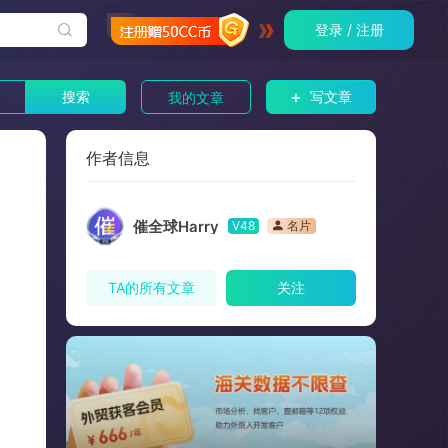
登录 / 注册
+
搜索
写文章
我的文章
作者信息
催全球Harry
V48
名片
TA的所有文章
关注