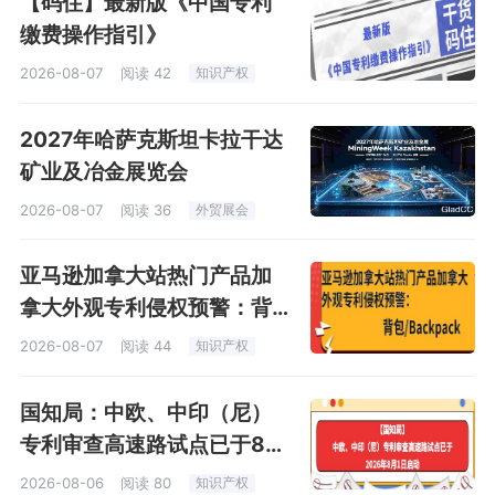
【码住】最新版《中国专利
缴费操作指引》
2026-08-07
阅读 42
知识产权
2027年哈萨克斯坦卡拉干达
矿业及冶金展览会
2026-08-07
阅读 36
外贸展会
亚马逊加拿大站热门产品加
拿大外观专利侵权预警：背
包
2026-08-07
阅读 44
知识产权
国知局：中欧、中印（尼）
专利审查高速路试点已于8月
1日启动
2026-08-06
阅读 80
知识产权