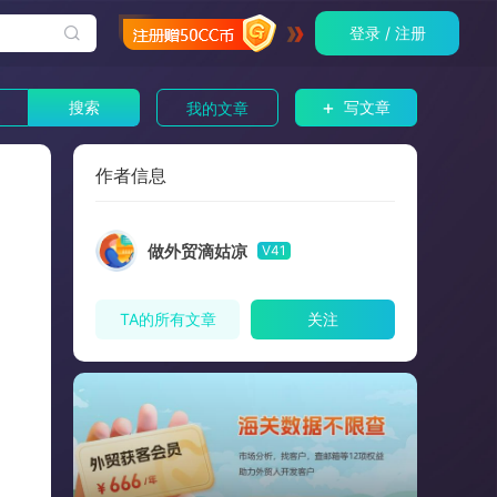
登录 / 注册
+
搜索
写文章
我的文章
作者信息
做外贸滴姑凉
V41
TA的所有文章
关注