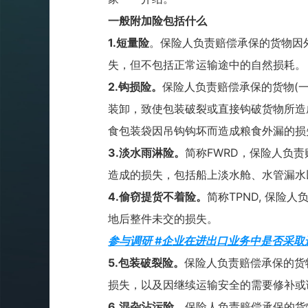
一般附加险包括什么
1.
短量险
。保险人负责赔偿承保的货物因
失，但不包括正常运输途中的自然损耗。
2.
钩损险。
保险人负责赔偿承保的货物
(
装卸，致使包装破裂或直接钩破货物所造
食包装袋因吊钩钩坏而造成粮食外漏的损
3.
淡水雨淋险。
简称
FWRD
，保险人负责
造成的损失，包括船上淡水舱、水管漏水
4.
偷窃提货不着险。
简称
TPND,
保险人
地后整件未交的损失。
参与调研 #企业在进出口业务中是否采取
5.
包装破裂险。
保险人负责赔偿承保的货
损失，以及因继续运输安全的需要修补或
6.
混杂沾污险
。保险人负责赔偿承保的货