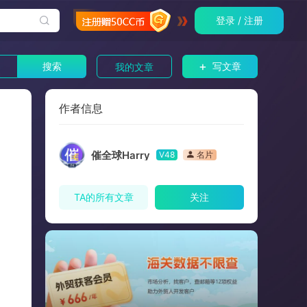
登录 / 注册
+
搜索
写文章
我的文章
作者信息
催全球Harry
V48
名片
TA的所有文章
关注