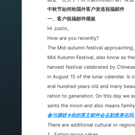
中秋节如何给国外客户发送祝福邮件
一、客户祝福邮件模板
Hi Justin,
How are you recently?
The Mid-autumn festival approaching,
Mid Autumn Festival, also know as the 
harvest festival celebrated by Chines
in August 15 of the lunar calendar. Is o
eral hundred years old and many beau
ration to generation. On this day we e
sents the moon and also means family
参与调研 #你的英文邮件会去刻意美化吗
There are additional cultural or regio
1
、
Eating moon cakes.