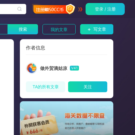
登录 / 注册
+
搜索
写文章
我的文章
作者信息
做外贸滴姑凉
V41
TA的所有文章
关注