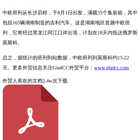
中欧班列从长沙启程，于
8
月
1
日出发，满载
55
个集装箱，其中
包括
165
辆湖南制造的吉利汽车。这是湖南地区首趟中欧班
列，它将经过黑龙江同江口岸出境，计划在
18
天内抵达俄罗斯
莫斯科。
总之，据统计的班列到站数据，中欧班列到莫斯科约
15-22
天。更多外贸信息关注
GladCC
外贸平台：
www.gladcc.com
外贸人喜欢的文档
2.4w次下载