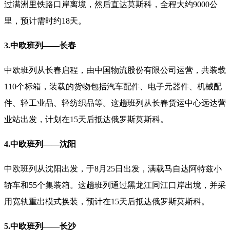
过满洲里铁路口岸离境，然后直达莫斯科，全程大约
9000
公
里，预计需时约
18
天。
3.
中欧班列
——
长春
中欧班列从长春启程，由中国物流股份有限公司运营，共装载
110
个标箱，装载的货物包括汽车配件、电子元器件、机械配
件、轻工业品、轻纺织品等。这趟班列从长春货运中心远达营
业站出发，计划在
15
天后抵达俄罗斯莫斯科。
4.
中欧班列
——
沈阳
中欧班列从沈阳出发，于
8
月
25
日出发，满载马自达阿特兹小
轿车和
55
个集装箱。这趟班列通过黑龙江同江口岸出境，并采
用宽轨重出模式换装，预计在
15
天后抵达俄罗斯莫斯科。
5.
中欧班列
——
长沙