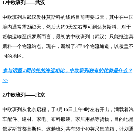
1.
中欧班列
——
武汉
中欧班列从武汉发往莫斯科的线路目前需要
12
天，其中在中国
境内通常需
2
至
3
天，然后大约
9
天左右即可到达莫斯科。对于
货物运输至俄罗斯而言，最初的中欧班列（武汉）只能抵达莫
斯科一个物流站点。现在，新增了
3
至
4
个物流通道，以覆盖不
同的地区。
参与话题 #同传统的海运相比，中欧班列独有的优势是什么？
>>
2.
中欧班列
——
北京
中欧班列从北京启程，于
3
月
16
日上午
9
时左右开出，满载着汽
车配件、建材、家电、布料服装、家居用品等货物，目的地是
俄罗斯首都莫斯科。这趟班列共有
55
个
40
英尺集装箱，计划通