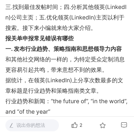
三
.
找到最佳发帖时间；四
.
分析其他领英
(LinkedI
n)
公司主页；五
.
优化领英
(LinkedIn)
主页以利于
搜索。接下来小编就来给大家介绍。
报关单申报常见错误有哪些
一
.
发布行业趋势、策略指南和思想领导力内容
和其他社交网络的一样的，为特定受众定制消息
更容易引起共鸣，带来意想不到的效果。
据统计，在领英
(LinkedIn)
上分享次数最多的文
章标题是行业趋势和策略指南类文章。
行业趋势和新闻：
“the future of”, “in the world”,
and “of the year”
策略指南类文章：
“X ways to”, “how to get”, an
说出你的想法
2
d “how to make”