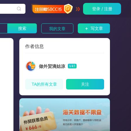
登录 / 注册
+
搜索
写文章
我的文章
作者信息
做外贸滴姑凉
V41
TA的所有文章
关注