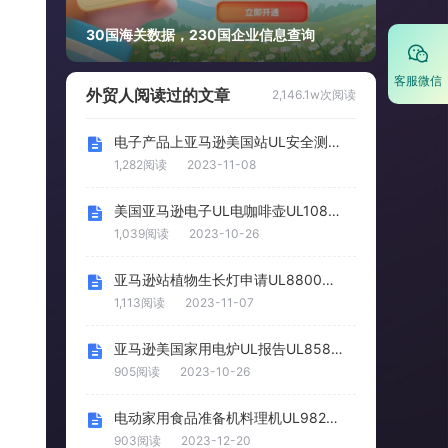
30国海关数据，230国企业信息查询
客服微信
外贸人阅读过的文章
2,146.1w次阅读
电子产品上亚马逊美国站UL安全测试标准大全
1,282阅读
2023-11-08
美国亚马逊电子UL电咖啡壶UL1082报告办理
1,039阅读
2023-10-26
亚马逊站植物生长灯申请UL8800认证办理必看
1,113阅读
2023-11-07
亚马逊美国家用电炉UL报告UL858标准办理
905阅读
2023-10-26
电动家用食品准备机料理机UL982检测报告
903阅读
2023-12-20