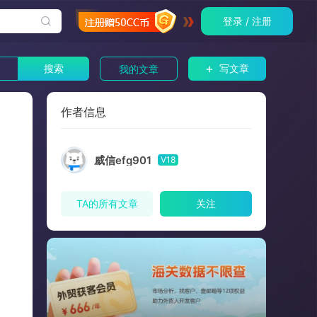
登录 / 注册
+
搜索
写文章
我的文章
作者信息
威信efg901
V18
TA的所有文章
关注