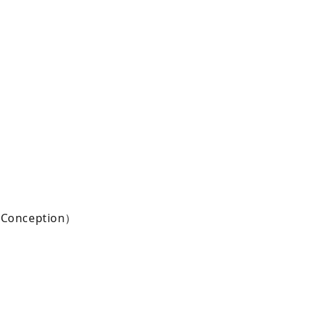
）
e Conception）