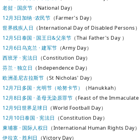
老挝 · 国庆节
（National Day）
12月3日
加纳 ·农民节
（Farmer's Day）
世界残疾人日
（International Day of Disabled Persons
12月5日
泰国 · 国王日&父亲节
（Thai Father's Day ）
12月6日
乌克兰 · 建军节
（Army Day）
西班牙 · 宪法日
（Constitution Day）
芬兰 · 独立日
（Independence Day）
欧洲圣尼古拉斯节
（St Nicholas' Day）
12月7日
多国 · 光明节（哈努卡节）
（Hanukkah）
12月8日
多国 · 圣母无染原罪节
（Feast of the Immaculat
12月9日
世界足球日
（World Football Day）
12月10日
泰国 · 宪法日
（Constitution Day）
柬埔寨 · 国际人权日
（International Human Rights Day）
伊拉克 · 胜利日
（Victory Day）