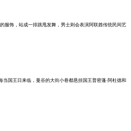
丽的服饰，站成一排跳甩发舞，男士则会表演阿联酋传统民间艺
每当国王日来临，曼谷的大街小巷都悬挂国王普密蓬·阿杜德和