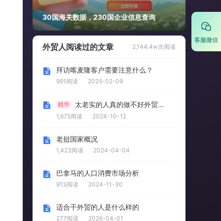
30国海关数据，230国企业信息查询
客服微信
外贸人阅读过的文章
2,144.4w次阅读
拜访喀麦隆客户需要注意什么？
991阅读
2025-02-09
太老实的人真的做不好外贸…
精华
1,675阅读
2024-10-12
老挝国家概况
1,423阅读
2024-04-04
巴拿马的人口消费市场分析
913阅读
2024-11-30
适合干外贸的人是什么样的
277阅读
2026-04-01