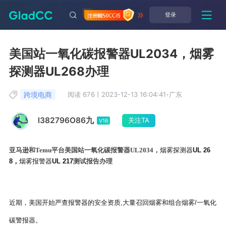
登录
美国站一氧化碳报警器UL2034，烟雾
探测器UL268办理
跨境电商
阅读 676
丨
2023-12-13 16:04:41
·
广东
l382796O86九
关注TA
V16
亚马逊和
Temu平台美国站
一氧化碳报警器
UL2034
，
烟雾探测器
UL 26
8，
烟雾报警器
UL 217
测试报告办理
近期，美国开始严查报警器的安全资质
,大量召回烟雾和组合烟雾/一氧化
碳警报器。