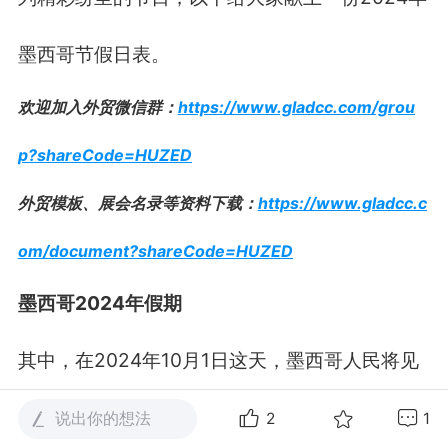
墨西哥节假日表。
欢迎加入外贸微信群：
https://www.gladcc.com/grou
p?shareCode=HUZED
外贸模板、展会名录等资料下载：
https://www.gladcc.c
om/document?shareCode=HUZED
墨西哥
2024
年假期
其中，在
2024
年
10
月
1
日这天，墨西哥人民将见
证联邦政府行政权力的交接。
2021
年
11
月，墨西
说出你的想法
2
1