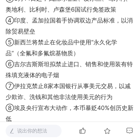
奥地利、比利时、卢森堡6国试行免签政策
④印度、孟加拉国着手协调双边产品标准，以消
除贸易壁垒
⑤新西兰将禁止在化妆品中使用“永久化学
品”（全氟和多氟烷基物质）
⑥吉尔吉斯斯坦拟禁止进口、销售和使用装有特
殊填充液体的电子烟
⑦伊拉克禁止8家本国银行从事美元交易，以减
少欺诈、洗钱和其他非法使用美元的行为
⑧埃及央行宣布大动作，本币暴贬40%创历史新
低
⑨去年Q4美妆个护、女装与女士内衣、家居生
说出你的想法