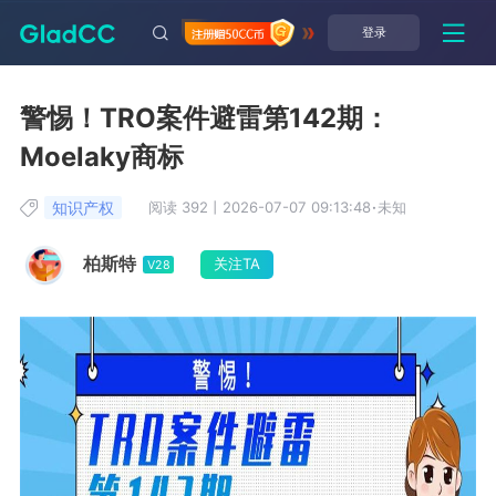
登录
警惕！TRO案件避雷第142期：
Moelaky商标
知识产权
阅读 392
丨
2026-07-07 09:13:48
·
未知
柏斯特
关注TA
V28