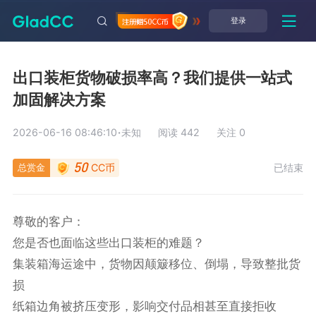
登录
出口装柜货物破损率高？我们提供一站式
加固解决方案
2026-06-16 08:46:10
·
未知
阅读 442
关注 0
总赏金
已结束
CC币
50
尊敬的客户：

您是否也面临这些出口装柜的难题？

集装箱海运途中，货物因颠簸移位、倒塌，导致整批货
损

纸箱边角被挤压变形，影响交付品相甚至直接拒收
