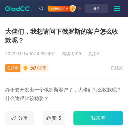
登录
大佬们，我想请问下俄罗斯的客户怎么收
款呢？
2023-11-14 10:14:35
·
未知
阅读 1,109
关注 0
总赏金
已结束
CC币
50
终于要开发出一个俄罗斯客户了，大佬们怎么收款呢？
什么途径比较稳妥？
分享
赞
5
我来答