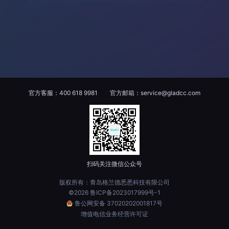
官方客服：400 618 9981
官方邮箱：service@gladcc.com
扫码关注微信公众号
版权所有：青岛格兰德悉悉科技有限公司
©2026
鲁ICP备2023017999号-1
鲁公网安备 37020202001817号
增值电信业务经营许可证