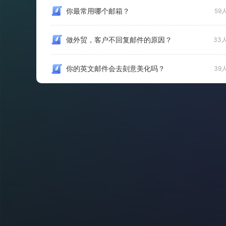
你最常用哪个邮箱？
59
做外贸，客户不回复邮件的原因？
33
你的英文邮件会去刻意美化吗？
39