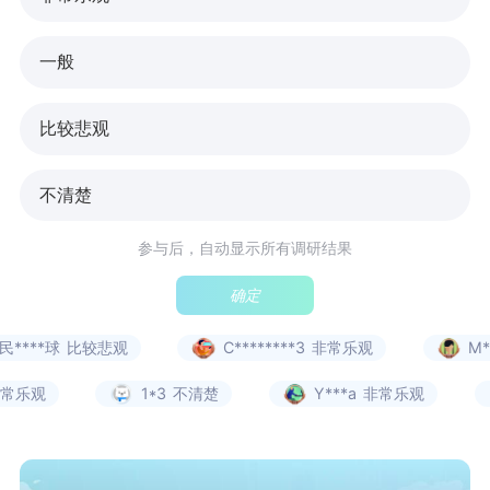
一般
比较悲观
不清楚
参与后，自动显示所有调研结果
确定
民****球
比较悲观
C********3
非常乐观
M*
常乐观
1*3
不清楚
Y***a
非常乐观