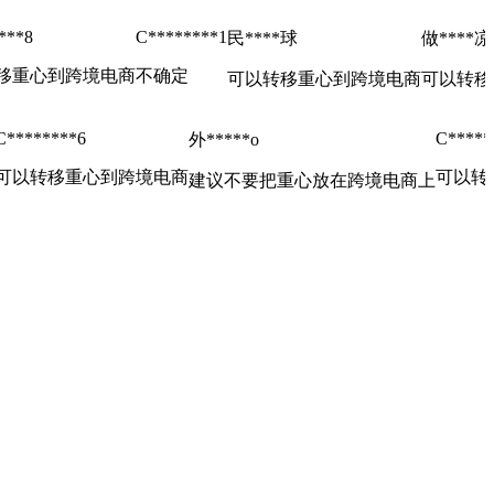
***8
C********1
民****球
做****凉
移重心到跨境电商
不确定
可以转移重心到跨境电商
可以转移
C********6
C*****
外*****o
可以转移重心到跨境电商
可以转
建议不要把重心放在跨境电商上