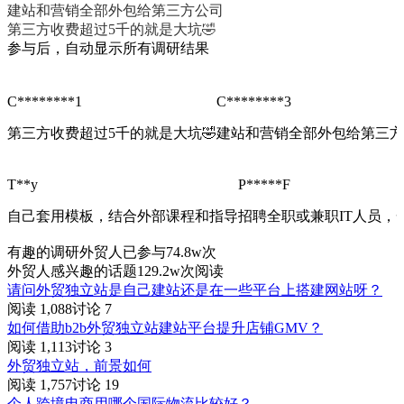
建站和营销全部外包给第三方公司
第三方收费超过5千的就是大坑🤣
参与后，自动显示所有调研结果
确定
C********1
C********3
第三方收费超过5千的就是大坑🤣
建站和营销全部外包给第三方
T**y
P*****F
自己套用模板，结合外部课程和指导
招聘全职或兼职IT人员，
有趣的调研
外贸人已参与74.8w次
外贸人感兴趣的话题
129.2w次阅读
请问外贸独立站是自己建站还是在一些平台上搭建网站呀？
阅读 1,088
讨论 7
如何借助b2b外贸独立站建站平台提升店铺GMV？
阅读 1,113
讨论 3
外贸独立站，前景如何
阅读 1,757
讨论 19
个人跨境电商用哪个国际物流比较好？