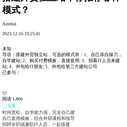
模式？
Arrebol
(多选)
2023-12-16 19:25:41
·
未知
导语：搭建外贸独立站，可选的模式有：1、自己亲自操刀，
自学建站; 2、购买付费模板，直接套用; 3、招募IT人员来建
站; 4、外包给IT朋友; 5、外包给第三方建站公司
已参与：
57
阅读 1,866
分享
时间宽松、自学能力强，完全自己建
自己套用模板，结合外部课程和指导
招聘全职或兼职IT人员，一起搭建