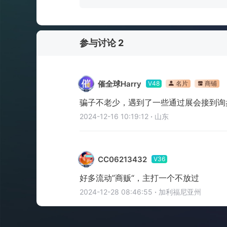
参与讨论 2
催全球Harry
V48
名片
商铺
骗子不老少，遇到了一些通过展会接到询
2024-12-16 10:19:12
·
山东
CC06213432
V36
好多流动”商贩“，主打一个不放过
2024-12-28 08:46:55
·
加利福尼亚州