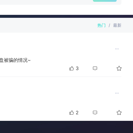
热门
/
最新
盘被骗的情况~
3
2