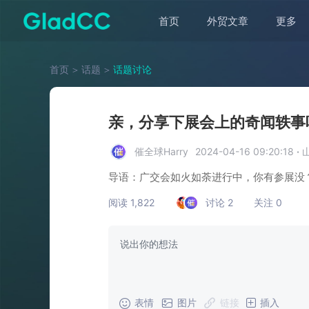
首页
外贸文章
更多
首页
＞
话题
＞
话题讨论
亲，分享下展会上的奇闻轶事
催全球Harry
2024-04-16 09:20:18
·
导语：广交会如火如荼进行中，你有参展没
阅读 1,822
讨论 2
关注 0
表情
图片
链接
插入