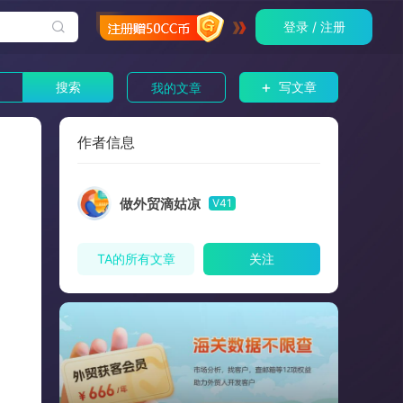
登录 / 注册
+
搜索
写文章
我的文章
作者信息
做外贸滴姑凉
V41
TA的所有文章
关注