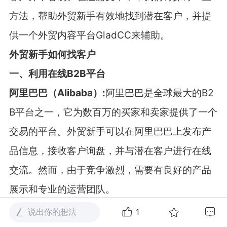
方法，帮助外贸新手有效地找到潜在客户，并提
供一个外贸内容平台
GladCC
来辅助。
外贸新手如何找客户
一、利用在线
B2B
平台
阿里巴巴（
Alibaba
）
:
阿里巴巴是全球最大的
B2
B
平台之一，它为数百万的买家和卖家提供了一个
交易的平台。外贸新手可以在阿里巴巴上发布产
品信息，接收客户询盘，并与潜在客户进行在线
交流。然而，由于竞争激烈，需要有良好的产品
展示和专业的运营团队。
免费
B2B
平台
:
一些免费
B2B
平台也提供了机会，
说出你的想法
1