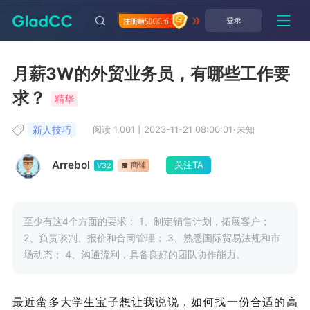
登录
月薪3W的外贸业务员，有哪些工作要
求？
精华
新人技巧
阅读 1,001
丨
2023-11-21 08:00:01
·
未知
Arrebol
关注TA
商铺
V32
至少有这4个方面的要求： 1、制定销售计划，拓展客户；
2、负责谈判、报价和合同管理； 3、熟悉国际贸易法规和市
场动态； 4、沟通流利，具备良好的团队协作能力。
最近蛮多大学生宝子想让我说说，如何找一份合适的高