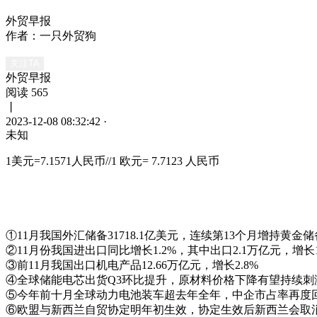
外贸早报
作者：一只外贸狗
关注TA
外贸早报
阅读 565
丨
2023-12-08 08:32:42
·
未知
1美元=7.1571人民币//1 欧元= 7.7123 人民币
①11月我国外汇储备31718.1亿美元，连续第13个月增持黄金储
②11月份我国进出口同比增长1.2%，其中出口2.1万亿元，增长1
③前11月我国出口机电产品12.66万亿元，增长2.8%
④全球储能电芯出货Q3环比提升，原材料价格下降有望持续刺
⑤今年前十月全球动力电池装车超去年全年，中企市占率再度
⑥欧盟与新西兰自贸协定明年初生效，协定生效后新西兰会取消