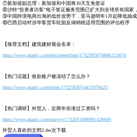
⑦新加坡副总理：新加坡和中国将30天互免签证
⑧沙特“投资者访客”电子签证服务范围已扩大到全球所有国家，
⑨中国跨境电商出海的低价攻势下，亚马逊明年1月起降低抽
⑩巴西启动对涉华客货车轮胎反倾销税适用范围的评估程序
【推荐文档】建筑建材展会名录：
https://www.gladcc.com/document/lists/1732595974886223874
【热门话题】收款账户被冻结了怎么办？
https://www.gladcc.com/topic/1732583074415079425
【热门调研】外贸人，近两年你涨过工资吗？
https://www.gladcc.com/survey/1732651096991428609
外贸人喜欢的文档
2.4w次下载