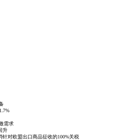
备
.7%
激需求
回升
针对欧盟出口商品征收的100%关税