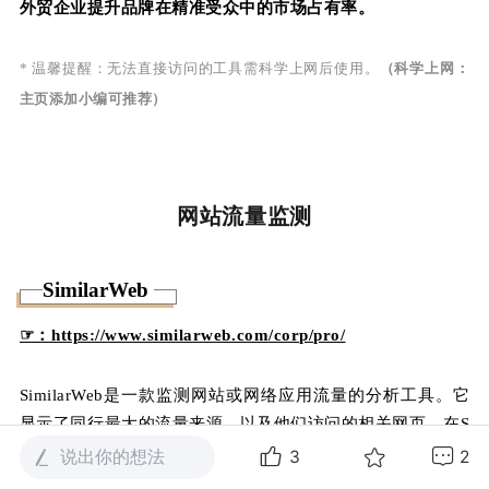
外贸企业提升品牌在精准受众中的市场占有率。
* 温馨提醒：无法直接访问的工具需科学上网后使用。
（科学上网：
主页添加小编可推荐）
网站流量监测
SimilarWeb
☞：
https://www.similarweb.com/corp/pro/
SimilarWeb是一款监测网站或网络应用流量的分析工具。它
显示了同行最大的流量来源，以及他们访问的相关网页，在S
imilarWeb上你还可以看到同行每个流量来源的表现情况。
说出你的想法
3
2
如果想要更深入研究同行的营销内容，SimilarWeb会告诉你