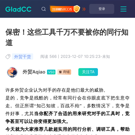
登录
保密！这些工具千万不要被你的同行知
道
外贸干货
阅读 566
丨
2023-12-07 10:25:23
·
未知
外贸Aqiao
关注TA
商铺
V50
许多外贸企业认为对手的存在是他们最大的威胁。
是的，竞争是残酷的，经常有同行会在你眼皮底下把生意夺
走。但正所谓“知己知彼，百战不殆”，多数情况下，竞争是
件好事，尤其
当你配齐了合适的用来研究对手的工具时，竞
争甚至可以让你变得更加强大。
今天就为大家推荐几款超实用的同行分析、调研工具，帮助