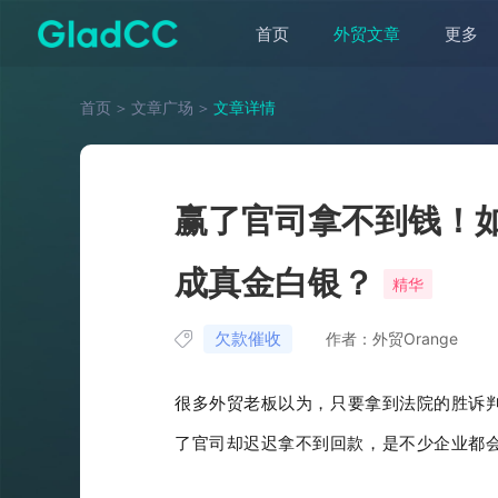
首页
外贸文章
更多
首页
＞
文章广场
＞
文章详情
赢了官司拿不到钱！如
成真金白银？
精华
欠款催收
作者：外贸Orange
很多外贸老板以为，只要拿到法院的胜诉
了官司却迟迟拿不到回款，是不少企业都