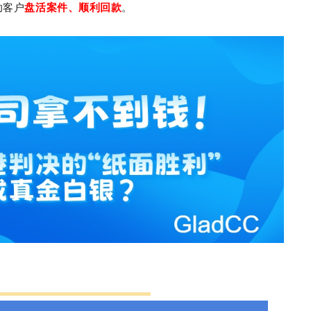
助客户
盘活
案件
、顺利回款
。