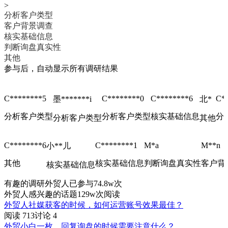
>
分析客户类型
客户背景调查
核实基础信息
判断询盘真实性
其他
参与后，自动显示所有调研结果
确定
C********5
C********0
C********6
C*
墨*******i
北*
分析客户类型
分析客户类型
核实基础信息
分
分析客户类型
其他
C********6
C********1
M*a
M**n
小**儿
其他
核实基础信息
判断询盘真实性
客户背
核实基础信息
有趣的调研
外贸人已参与74.8w次
外贸人感兴趣的话题
129w次阅读
外贸人社媒获客的时候，如何运营账号效果最佳？
阅读 713
讨论 4
外贸小白一枚，回复询盘的时候需要注意什么？