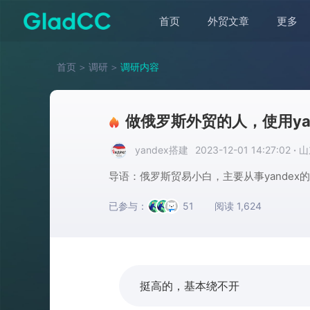
首页
外贸文章
更多
首页
＞
调研
＞
调研内容
做俄罗斯外贸的人，使用ya
yandex搭建
2023-12-01 14:27:02
·
山
导语：俄罗斯贸易小白，主要从事yande
已参与：
51
阅读 1,624
挺高的，基本绕不开