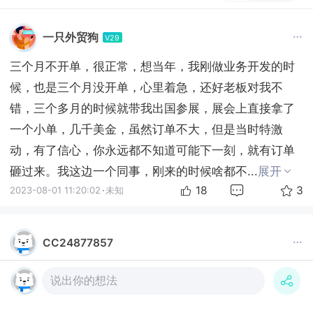
一只外贸狗
V29
三个月不开单，很正常，想当年，我刚做业务开发的时
候，也是三个月没开单，心里着急，还好老板对我不
错，三个多月的时候就带我出国参展，展会上直接拿了
一个小单，几千美金，虽然订单不大，但是当时特激
动，有了信心，你永远都不知道可能下一刻，就有订单
砸过来。我这边一个同事，刚来的时候啥都不...
展开
18
3
2023-08-01 11:20:02
·
未知
CC24877857
3个月最后一天开单，转正。 这月满1年，总共才开了4
说出你的想法
个单。 天天坐立不安
8
2
2023-08-22 13:51:10
·
上海