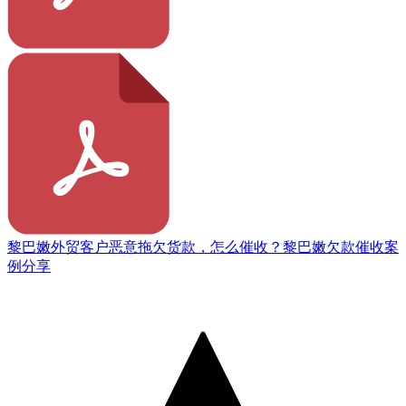
黎巴嫩外贸客户恶意拖欠货款，怎么催收？黎巴嫩欠款催收案
例分享