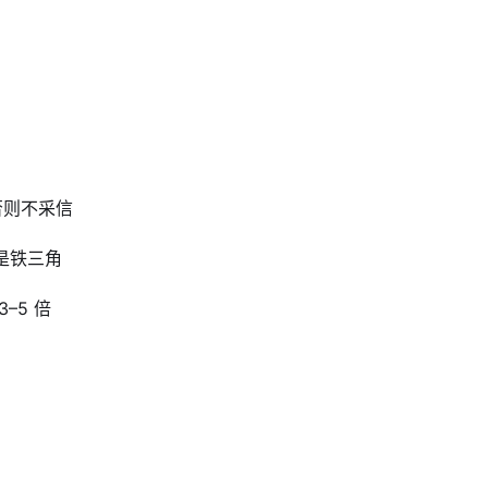
否则不采信
才是铁三角
–5 倍