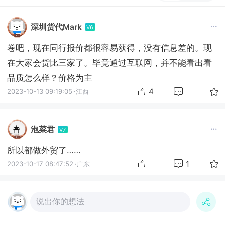
深圳货代Mark
V6
卷吧，现在同行报价都很容易获得，没有信息差的。现
在大家会货比三家了。毕竟通过互联网，并不能看出看
品质怎么样？价格为主
4
2023-10-13 09:19:05
·
江西
泡菜君
V7
所以都做外贸了……
1
2023-10-17 08:47:52
·
广东
Marico
说出你的想法
V8
还是要深度挖掘客户疑虑和真实想法